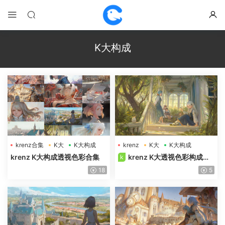
K大构成
krenz合集
K大
K大构成
krenz
K大
K大构成
krenz K大构成透视色彩合集
krenz K大透视色彩构成三
k
件套【高清画质+课件笔刷】
18
5