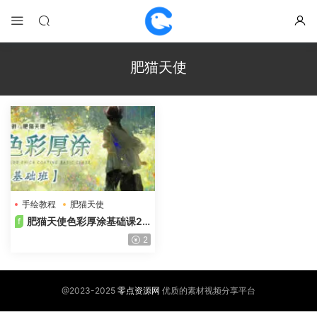
肥猫天使
手绘教程
肥猫天使
色彩厚涂基础课
肥猫天使色彩厚涂基础课20
f
24年含课件笔刷
2
@2023-2025
零点资源网
优质的素材视频分享平台