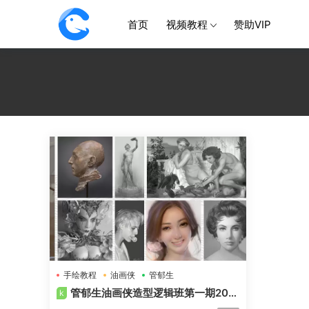
首页
视频教程
赞助VIP
手绘教程
油画侠
管郁生
管郁生油画侠造型逻辑班第一期201
k
9年高清画质