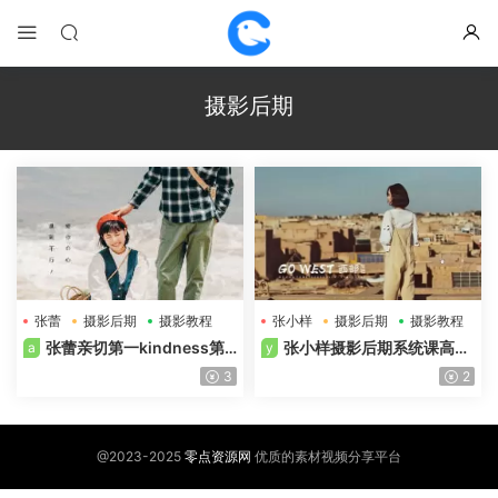
摄影后期
张蕾
摄影后期
摄影教程
张小样
摄影后期
摄影教程
张蕾亲切第一kindness第4
张小样摄影后期系统课高清
a
y
1期摄影后期高清画质含素材
画质含素材
3
2
@2023-2025
零点资源网
优质的素材视频分享平台