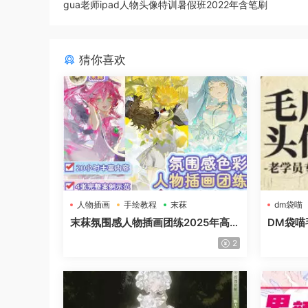
gua老师ipad人物头像特训暑假班2022年含笔刷
猜你喜欢
人物插画
手绘教程
末菻
dm袋喵
末菻氛围感人物插画团练2025年高
DM袋喵
清画质含课件笔刷
2