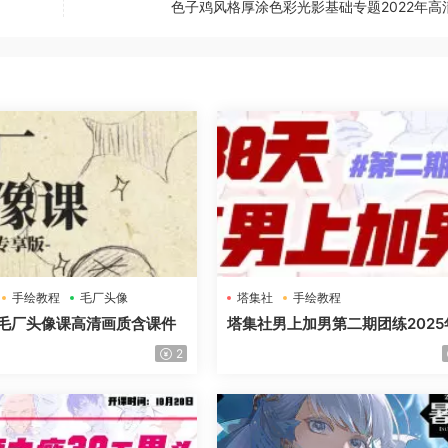
色子鸡风格厚涂色彩光影基础专题2022年高
手绘教程
毛厂头像
塔集社
手绘教程
毛厂头像课高清画质含课件
塔集社男上加男第二期团练2025
高清画质含课件
2