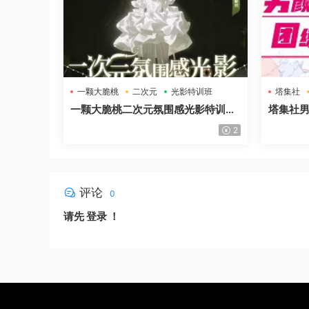
一颗大脆桃
二次元
光影特训班
塔集社
一颗大脆桃二次元氛围感光影特训班
塔集社男
第5期2025年高清画质
高清画
2
评论
0
请先
登录
！