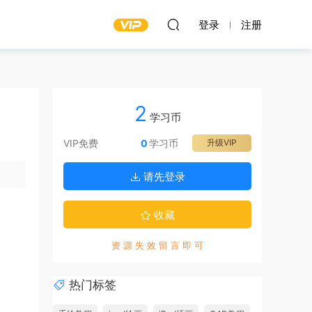
登录
注册
2
学习币
VIP免费
0
学习币
升级VIP
请先登录
收藏
资 源 失 效 留 言 即 可
热门标签