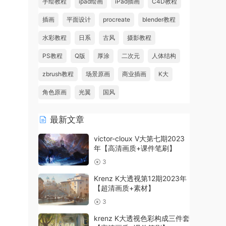
手绘教程
ipad绘画
iPad插画
C4D教程
插画
平面设计
procreate
blender教程
水彩教程
日系
古风
摄影教程
PS教程
Q版
厚涂
二次元
人体结构
zbrush教程
场景原画
商业插画
K大
角色原画
光翼
国风
最新文章
victor-cloux V大第七期2023
年【高清画质+课件笔刷】
3
Krenz K大透视第12期2023年
【超清画质+素材】
3
krenz K大透视色彩构成三件套