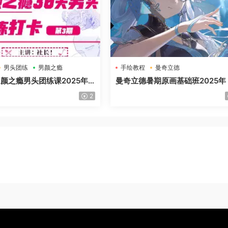
男头团练
男颜之瘾
手绘教程
曼奇立德
颜之瘾男头团练课2025年
曼奇立德暑期原画基础班2025年
质含课件
2