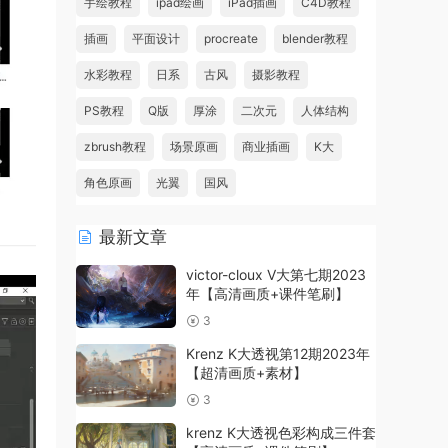
手绘教程
ipad绘画
iPad插画
C4D教程
插画
平面设计
procreate
blender教程
水彩教程
日系
古风
摄影教程
PS教程
Q版
厚涂
二次元
人体结构
zbrush教程
场景原画
商业插画
K大
角色原画
光翼
国风
最新文章
victor-cloux V大第七期2023
年【高清画质+课件笔刷】
3
Krenz K大透视第12期2023年
【超清画质+素材】
3
krenz K大透视色彩构成三件套