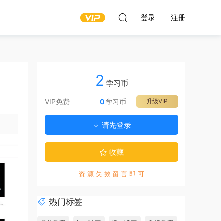
登录
注册
2
学习币
VIP免费
0
学习币
升级VIP
请先登录
收藏
资 源 失 效 留 言 即 可
热门标签