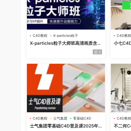
C4D教程
X-particles粒子
C4D教
X-particles粒子大师班高清画质含素
小七C4
材
质含素
2
C4D教程
士气集团
零基础C4D
C4D教
风格化产
士气集团零基础C4D普及课2025年
不二何C