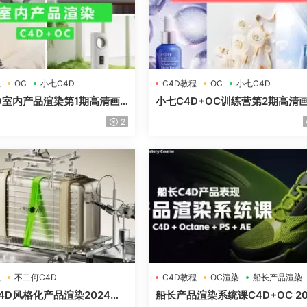
程
OC
小七C4D
C4D教程
OC
小七C4D
D室内产品渲染第1期高清画
小七C4D+OC训练营第2期高清
材
含素材
2
程
不二何C4D
C4D教程
OC渲染
船长产品渲染
品渲染
4D风格化产品渲染2024年
船长产品渲染系统课C4D+OC 20