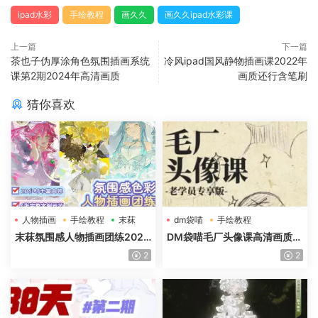
ipad水彩
手绘教程
画久久
画久久ipad水彩课
上一篇
下一篇
茶也子伪厚涂角色氛围插画系统
冷风ipad国风静物插画课2022年
课第2期2024年高清画质
画质还行含笔刷
猜你喜欢
人物插画
手绘教程
末菻
dm袋喵
手绘教程
毛厂头像
末菻氛围感人物插画团练2025
DM袋喵毛厂头像课高清画质含
年高清画质含课件笔刷
课件
2
2