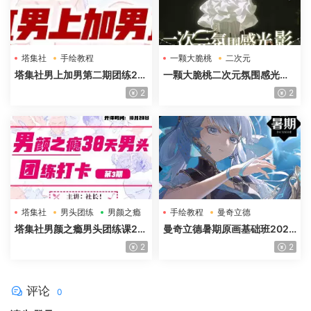
塔集社
手绘教程
一颗大脆桃
二次元
光影特训班
塔集社男上加男第二期团练20
一颗大脆桃二次元氛围感光影
25年高清画质含课件
特训班第5期2025年高清画质
2
2
塔集社
男头团练
男颜之瘾
手绘教程
曼奇立德
塔集社男颜之瘾男头团练课20
曼奇立德暑期原画基础班2025
25年高清画质含课件
年
2
2
评论
0