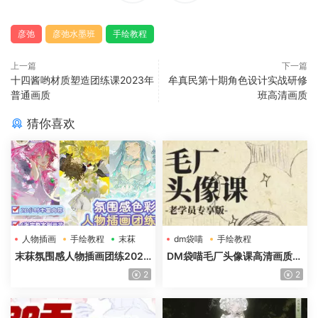
彦弛
彦弛水墨班
手绘教程
上一篇
下一篇
十四酱哟材质塑造团练课2023年
牟真民第十期角色设计实战研修
普通画质
班高清画质
猜你喜欢
人物插画
手绘教程
末菻
dm袋喵
手绘教程
毛厂头像
末菻氛围感人物插画团练2025
DM袋喵毛厂头像课高清画质含
年高清画质含课件笔刷
课件
2
2