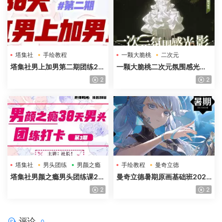
塔集社
手绘教程
一颗大脆桃
二次元
光影特训班
塔集社男上加男第二期团练20
一颗大脆桃二次元氛围感光影
25年高清画质含课件
特训班第5期2025年高清画质
2
2
塔集社
男头团练
男颜之瘾
手绘教程
曼奇立德
塔集社男颜之瘾男头团练课20
曼奇立德暑期原画基础班2025
25年高清画质含课件
年
2
2
评论
0