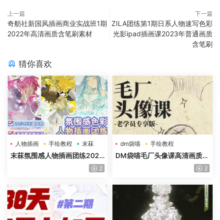
上一篇
下一篇
奇舫社新国风插画商业实战班1期
ZILA团练第1期日系人物速写色彩
2022年高清画质含笔刷素材
光影ipad插画课2023年普通画质
含笔刷
猜你喜欢
人物插画
手绘教程
末菻
dm袋喵
手绘教程
毛厂头像
末菻氛围感人物插画团练2025
DM袋喵毛厂头像课高清画质含
年高清画质含课件笔刷
课件
2
2