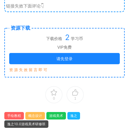
链接失效下面评论👇
资源下载
2
下载价格
学习币
VIP免费
请先登录
资 源 失 效 留 言 即 可
0
1
手绘教程
概念设计
游戏美术
逸之
逸之10.0游戏美术研修班