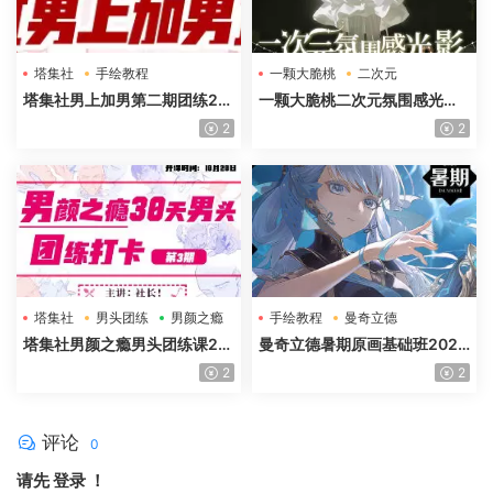
塔集社
手绘教程
一颗大脆桃
二次元
光影特训班
塔集社男上加男第二期团练20
一颗大脆桃二次元氛围感光影
25年高清画质含课件
特训班第5期2025年高清画质
2
2
塔集社
男头团练
男颜之瘾
手绘教程
曼奇立德
塔集社男颜之瘾男头团练课20
曼奇立德暑期原画基础班2025
25年高清画质含课件
年
2
2
评论
0
请先
登录
！