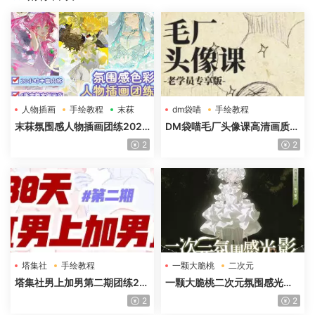
人物插画
手绘教程
末菻
dm袋喵
手绘教程
毛厂头像
末菻氛围感人物插画团练2025
DM袋喵毛厂头像课高清画质含
年高清画质含课件笔刷
课件
2
2
塔集社
手绘教程
一颗大脆桃
二次元
光影特训班
塔集社男上加男第二期团练20
一颗大脆桃二次元氛围感光影
25年高清画质含课件
特训班第5期2025年高清画质
2
2