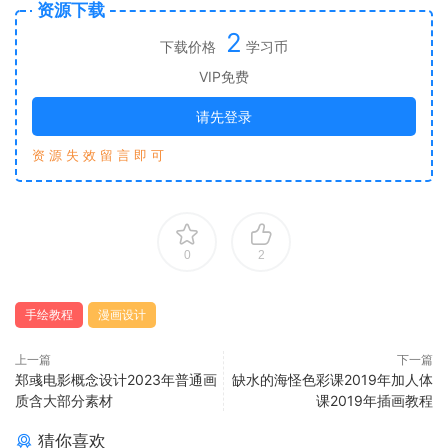
资源下载
2
下载价格
学习币
VIP免费
请先登录
资 源 失 效 留 言 即 可
0
2
手绘教程
漫画设计
上一篇
下一篇
郑彧电影概念设计2023年普通画
缺水的海怪色彩课2019年加人体
质含大部分素材
课2019年插画教程
猜你喜欢