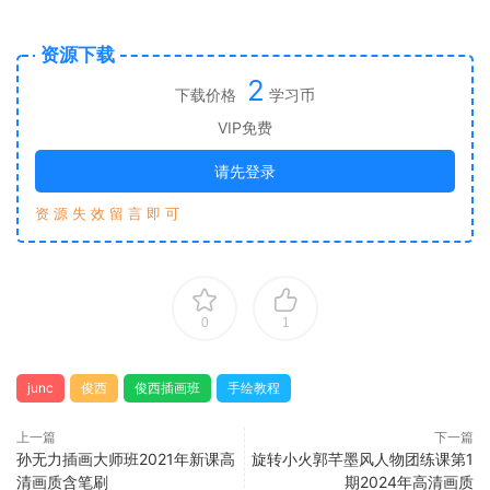
资源下载
2
下载价格
学习币
VIP免费
请先登录
资 源 失 效 留 言 即 可
0
1
junc
俊西
俊西插画班
手绘教程
上一篇
下一篇
孙无力插画大师班2021年新课高
旋转小火郭芊墨风人物团练课第1
清画质含笔刷
期2024年高清画质