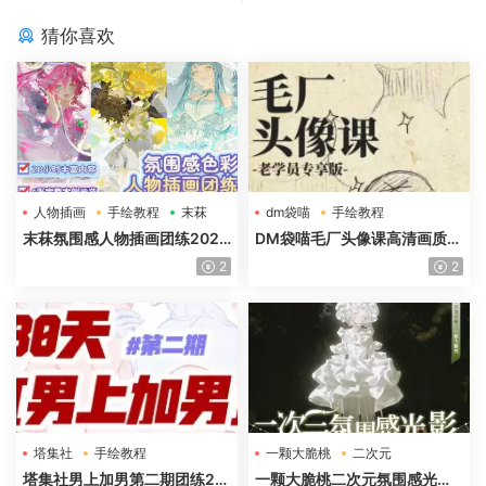
猜你喜欢
人物插画
手绘教程
末菻
dm袋喵
手绘教程
毛厂头像
末菻氛围感人物插画团练2025
DM袋喵毛厂头像课高清画质含
年高清画质含课件笔刷
课件
2
2
塔集社
手绘教程
一颗大脆桃
二次元
光影特训班
塔集社男上加男第二期团练20
一颗大脆桃二次元氛围感光影