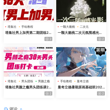
塔集社
手绘教程
一颗大脆桃
二次元
光影特训班
塔集社男上加男第二期团练20
一颗大脆桃二次元氛围感光影
25年高清画质含课件
特训班第5期2025年高清画质
2
2
塔集社
男头团练
男颜之瘾
手绘教程
曼奇立德
塔集社男颜之瘾男头团练课20
曼奇立德暑期原画基础班2025
25年高清画质含课件
年
2
2
评论
0