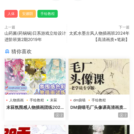
人体
安娜阴
手绘教程
上一篇
下一篇
山药酱(药锅锅)日系游戏立绘设计
太贰水墨古风人物插画班2024年
进阶班第2期2019年
【高清画质+笔刷】
猜你喜欢
人物插画
手绘教程
末菻
dm袋喵
手绘教程
毛厂头像
末菻氛围感人物插画团练2025
DM袋喵毛厂头像课高清画质含
年高清画质含课件笔刷
课件
2
2