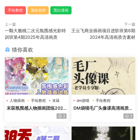
手绘教程
枭桜老师
黑白漫画
上一篇
下一篇
一颗大脆桃二次元氛围感光影特
王云飞商业插画项目进阶班第6期
训班第4期2025年高清画质
2024年高清画质含素材
猜你喜欢
人物插画
手绘教程
末菻
dm袋喵
手绘教程
毛厂头像
末菻氛围感人物插画团练2025
DM袋喵毛厂头像课高清画质含
年高清画质含课件笔刷
课件
2
2