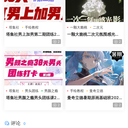
塔集社
手绘教程
一颗大脆桃
二次元
光影特训班
塔集社男上加男第二期团练20
一颗大脆桃二次元氛围感光影
25年高清画质含课件
特训班第5期2025年高清画质
2
2
塔集社
男头团练
男颜之瘾
手绘教程
曼奇立德
塔集社男颜之瘾男头团练课20
曼奇立德暑期原画基础班2025
25年高清画质含课件
年
2
2
评论
0