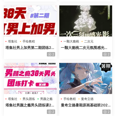
塔集社
手绘教程
一颗大脆桃
二次元
光影特训班
塔集社男上加男第二期团练20
一颗大脆桃二次元氛围感光影
25年高清画质含课件
特训班第5期2025年高清画质
2
2
塔集社
男头团练
男颜之瘾
手绘教程
曼奇立德
塔集社男颜之瘾男头团练课20
曼奇立德暑期原画基础班2025
25年高清画质含课件
年
2
2