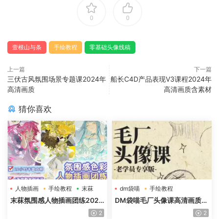
0
0
壹根山与条
手绘教程
零基础头像线稿
上一篇
下一篇
三伏古风氛围场景专题课2024年
船长C4D产品表现V3课程2024年
高清画质
高清画质含素材
猜你喜欢
人物插画
手绘教程
末菻
dm袋喵
手绘教程
毛厂头像
末菻氛围感人物插画团练2025
DM袋喵毛厂头像课高清画质含
年高清画质含课件笔刷
课件
2
2