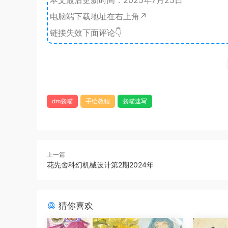
电脑端下载地址在右上角↗️
链接失效下面评论👇
dm袋喵
手绘教程
袋喵速写
上一篇
花先舍科幻机械设计第2期2024年
猜你喜欢