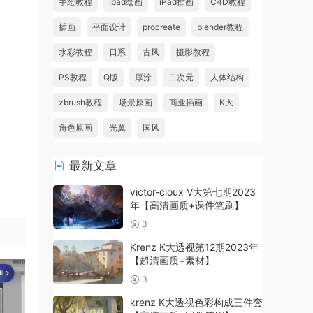
手绘教程
ipad绘画
iPad插画
C4D教程
插画
平面设计
procreate
blender教程
水彩教程
日系
古风
摄影教程
PS教程
Q版
厚涂
二次元
人体结构
zbrush教程
场景原画
商业插画
K大
角色原画
光翼
国风
最新文章
victor-cloux V大第七期2023
年【高清画质+课件笔刷】
3
Krenz K大透视第12期2023年
【超清画质+素材】
3
krenz K大透视色彩构成三件套