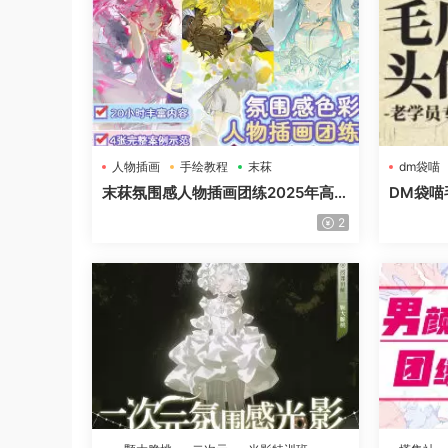
人物插画
手绘教程
末菻
dm袋喵
末菻氛围感人物插画团练2025年高
DM袋喵
清画质含课件笔刷
2