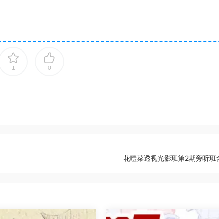
1
0
花噎菜透视光影班第2期旁听班