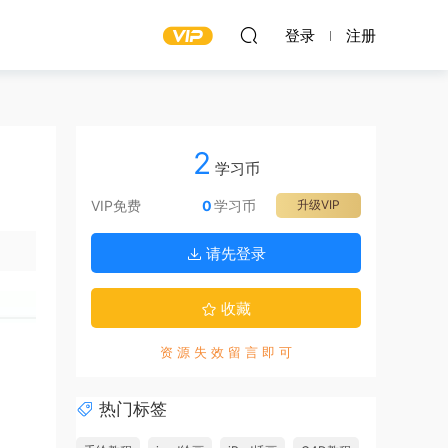
登录
注册
2
学习币
VIP免费
0
学习币
升级VIP
请先登录
收藏
资 源 失 效 留 言 即 可
热门标签