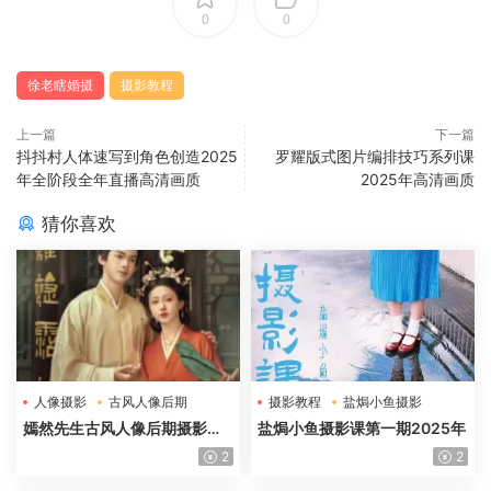
0
0
徐老瞎婚摄
摄影教程
上一篇
下一篇
抖抖村人体速写到角色创造2025
罗耀版式图片编排技巧系列课
年全阶段全年直播高清画质
2025年高清画质
猜你喜欢
人像摄影
古风人像后期
摄影教程
盐焗小鱼摄影
嫣然先生
嫣然先生古风人像后期摄影课
盐焗小鱼摄影课第一期2025年
第7期2024年高清画质
2
2