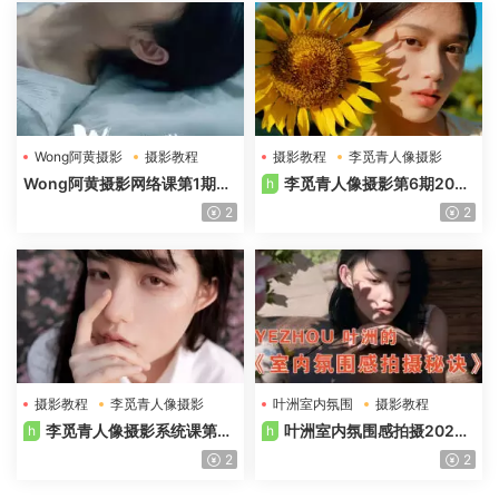
Wong阿黄摄影
摄影教程
摄影教程
李觅青人像摄影
Wong阿黄摄影网络课第1期20
李觅青人像摄影第6期2024
h
24年高清画质
年高清画质
2
2
摄影教程
李觅青人像摄影
叶洲室内氛围
摄影教程
李觅青人像摄影系统课第7
叶洲室内氛围感拍摄2025
h
h
期2025年
年
2
2