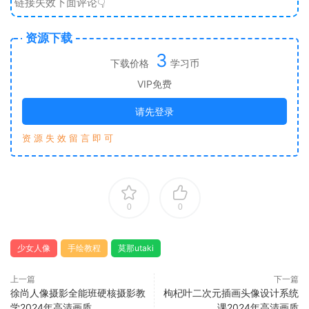
链接失效下面评论👇
资源下载
3
下载价格
学习币
VIP免费
请先登录
资 源 失 效 留 言 即 可
0
0
少女人像
手绘教程
莫那utaki
上一篇
下一篇
徐尚人像摄影全能班硬核摄影教
枸杞叶二次元插画头像设计系统
学2024年高清画质
课2024年高清画质