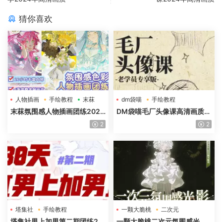
猜你喜欢
人物插画
手绘教程
末菻
dm袋喵
手绘教程
毛厂头像
末菻氛围感人物插画团练2025
DM袋喵毛厂头像课高清画质含
年高清画质含课件笔刷
课件
2
2
塔集社
手绘教程
一颗大脆桃
二次元
光影特训班
塔集社男上加男第二期团练20
一颗大脆桃二次元氛围感光影