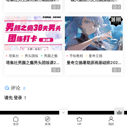
25年高清画质含课件
特训班第5期2025年高清画质
2
2
塔集社
男头团练
男颜之瘾
手绘教程
曼奇立德
塔集社男颜之瘾男头团练课20
曼奇立德暑期原画基础班2025
25年高清画质含课件
年
2
2
评论
0
请先
登录
！
@2023-2025
零点资源网
优质的素材视频分享平台
首页
发现
VIP
我的