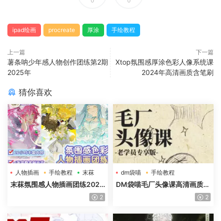
0
0
ipad绘画
procreate
厚涂
手绘教程
上一篇
下一篇
薯条呐少年感人物创作团练第2期
Xtop氛围感厚涂色彩人像系统课
2025年
2024年高清画质含笔刷
猜你喜欢
人物插画
手绘教程
末菻
dm袋喵
手绘教程
毛厂头像
末菻氛围感人物插画团练2025
DM袋喵毛厂头像课高清画质含
年高清画质含课件笔刷
课件
2
2