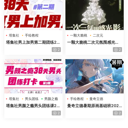
塔集社
手绘教程
一颗大脆桃
二次元
光影特训班
塔集社男上加男第二期团练20
一颗大脆桃二次元氛围感光影
25年高清画质含课件
特训班第5期2025年高清画质
2
2
塔集社
男头团练
男颜之瘾
手绘教程
曼奇立德
塔集社男颜之瘾男头团练课20
曼奇立德暑期原画基础班2025
25年高清画质含课件
年
2
2