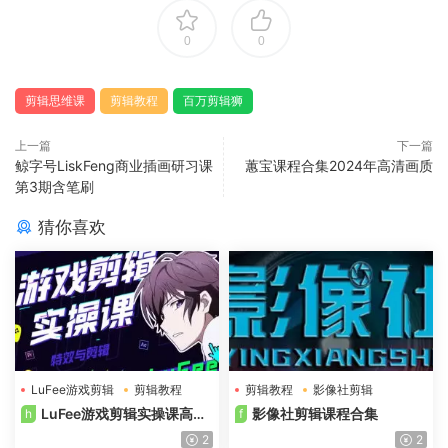
0
0
剪辑思维课
剪辑教程
百万剪辑狮
上一篇
下一篇
鲸字号LiskFeng商业插画研习课
蕙宝课程合集2024年高清画质
第3期含笔刷
猜你喜欢
LuFee游戏剪辑
剪辑教程
剪辑教程
影像社剪辑
LuFee游戏剪辑实操课高清
影像社剪辑课程合集
h
f
画质含素材
2
2