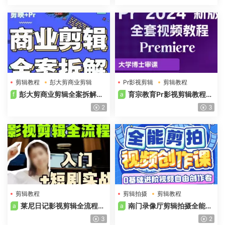
剪辑教程
彭大剪商业剪辑
Pr影视剪辑
剪辑教程
彭大剪商业剪辑全案拆解思
育宗教育Pr影视剪辑教程零
f
a
维实战2024年含素材
基础入门2024年含素材
2
3
剪辑教程
剪辑拍摄
剪辑教程
影视剪辑全流程入门
视频创作课新手
莱尼日记影视剪辑全流程入
南门录像厅剪辑拍摄全能视
a
a
莱尼日记
门短剧实战课高清画质含课件
频创作课新手友好高清画质含
3
2