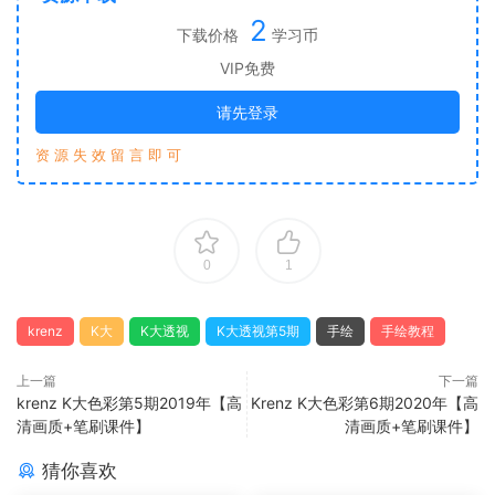
2
下载价格
学习币
VIP免费
请先登录
资 源 失 效 留 言 即 可
0
1
krenz
K大
K大透视
K大透视第5期
手绘
手绘教程
上一篇
下一篇
krenz K大色彩第5期2019年【高
Krenz K大色彩第6期2020年【高
清画质+笔刷课件】
清画质+笔刷课件】
猜你喜欢