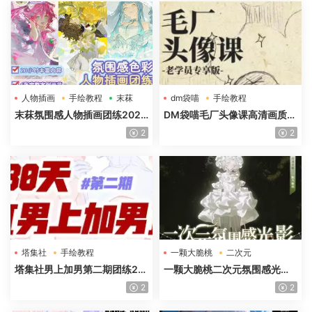
人物插画
手绘教程
末菻
dm袋喵
手绘教程
毛厂头像
末菻氛围感人物插画团练2025
DM袋喵毛厂头像课高清画质含
年高清画质含课件笔刷
课件
2
2
塔集社
手绘教程
一颗大脆桃
二次元
光影特训班
塔集社男上加男第二期团练20
一颗大脆桃二次元氛围感光影
25年高清画质含课件
特训班第5期2025年高清画质
2
2