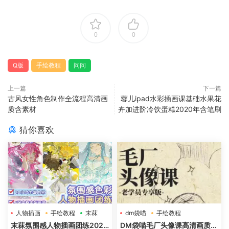
0
0
Q版
手绘教程
问问
上一篇
下一篇
古风女性角色制作全流程高清画
蓉儿ipad水彩插画课基础水果花
质含素材
卉加进阶冷饮蛋糕2020年含笔刷
猜你喜欢
人物插画
手绘教程
末菻
dm袋喵
手绘教程
毛厂头像
末菻氛围感人物插画团练2025
DM袋喵毛厂头像课高清画质含