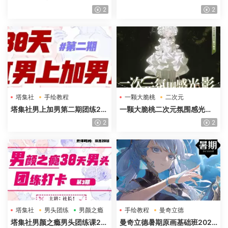
年高清画质含课件笔刷
课件
2
2
塔集社
手绘教程
一颗大脆桃
二次元
光影特训班
塔集社男上加男第二期团练20
一颗大脆桃二次元氛围感光影
25年高清画质含课件
特训班第5期2025年高清画质
2
2
塔集社
男头团练
男颜之瘾
手绘教程
曼奇立德
塔集社男颜之瘾男头团练课20
曼奇立德暑期原画基础班2025